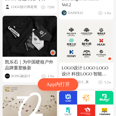
Vol.2
LOGO设计师老周
7269
DAINOGO
1.0w
凯乐石｜为中国硬核户外
品牌重塑焕新
LOGO设计 LOGO LOGO
设计 科技LOGO 智能
RONG融设计
1.6w
LOGO 简约LOGO
LOGO设计_東
5.2w
App内打开