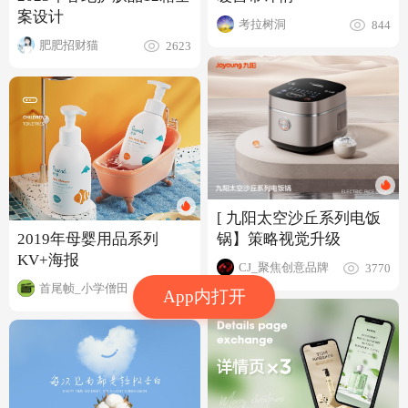
案设计
考拉树洞
844
肥肥招财猫
2623
[ 九阳太空沙丘系列电饭
2019年母婴用品系列
锅】策略视觉升级
KV+海报
CJ_聚焦创意品牌
3770
首尾帧_小学僧田
4475
App内打开