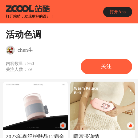
打开App
打开站酷，发现更好的设计！
活动色调
chen生
内容数量：
950
关注
关注人数：
79
2023年春纪护肤品12霜全
暖宫带详情