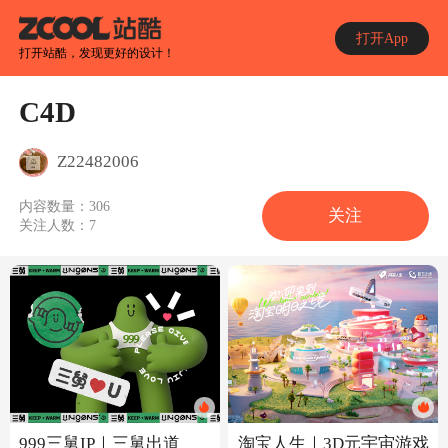
打开App
打开站酷，发现更好的设计！
C4D
Z22482006
内容数量：
306
关注
关注人数：
7
999三舅IP｜三舅出道
淘宝人生｜3D元宇宙游戏