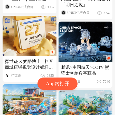
「明日之境」
UNIONE混合兽
3.1w
UNIONE混合兽
3.5w
弈世迹 X 奶酪博士│ 抖音
商城店铺视觉设计标杆案
腾讯×中国航天×CCTV 熊
例
猫太空舱数字藏品
弈世迹
9855
巨然广告
7040
App内打开