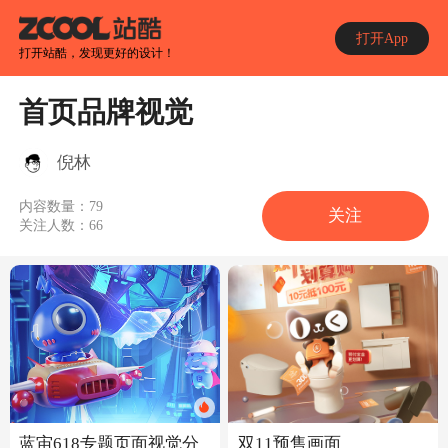
打开App
打开站酷，发现更好的设计！
首页品牌视觉
倪林
内容数量：
79
关注
关注人数：
66
蓝宙618专题页面视觉分
双11预售画面