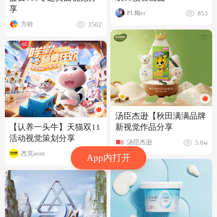
享
PL梅er
853
方砖
3502
汤臣杰逊【秋田满满品牌
【认养一头牛】天猫双11
新视觉作品分享
活动视觉策划分享
汤臣杰逊
5.0w
杰克sean
11.5w
App内打开