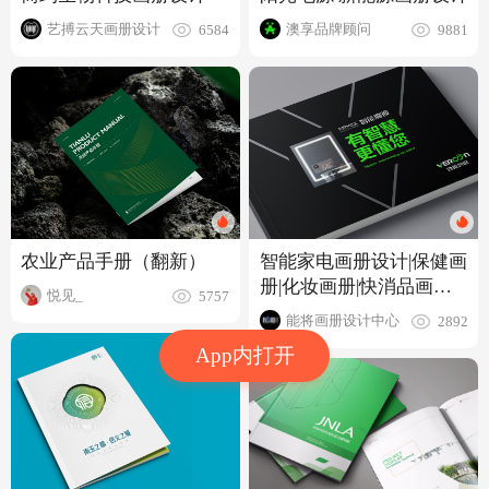
艺搏云天画册设计
澳享品牌顾问
6584
9881
智能家电画册设计|保健画
农业产品手册（翻新）
册|化妆画册|快消品画册
悦见_
5757
设计
能将画册设计中心
2892
App内打开