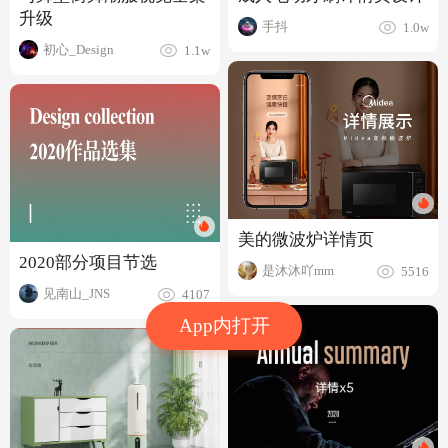
升级
手抖
1.0w
初心_Design
1.1w
美的微波炉详情页
2020部分项目节选
是沐沐吖mm
5516
见南山_JNS
4107
App内打开