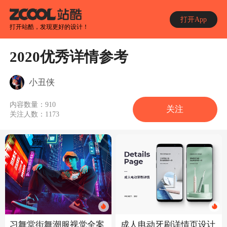
打开App
打开站酷，发现更好的设计！
2020优秀详情参考
小丑侠
内容数量：
910
关注
关注人数：
1173
习舞堂街舞潮服视觉全案
成人电动牙刷详情页设计