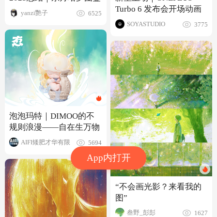
Turbo 6 发布会开场动画
yanzi艷子
6525
SOYASTUDIO
3775
泡泡玛特｜DIMOO的不
规则浪漫——自在生万物
AIFI矮肥才华有限
5694
App内打开
“不会画光影？来看我的
图”
叁野_彭彭
1627