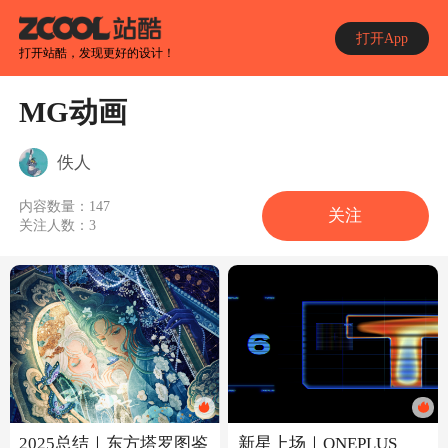
打开App
打开站酷，发现更好的设计！
MG动画
佚人
内容数量：
147
关注
关注人数：
3
新星上场｜ONEPLUS
2025总结｜东方塔罗图鉴