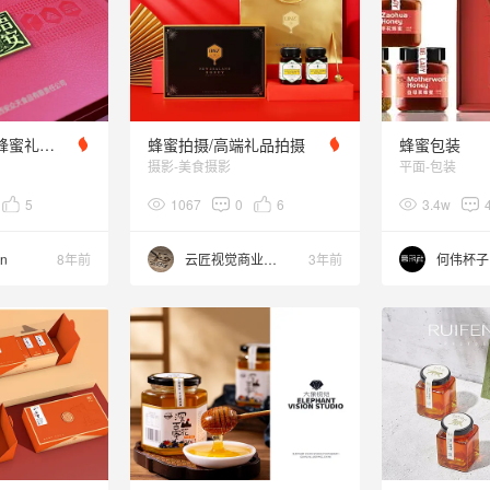
思奥品牌设计-蜂蜜礼盒全套设计
蜂蜜拍摄/高端礼品拍摄
蜂蜜包装
摄影-美食摄影
平面-包装
5
1067
0
6
3.4w
n
8年前
云匠视觉商业摄影
3年前
何伟杯子