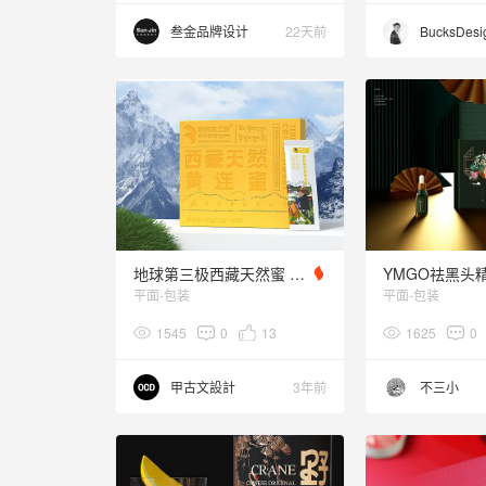
叁金品牌设计
22天前
BucksDesi
地球第三极西藏天然蜜 X 甲古文创意 | 给生活加点甜！
平面-包装
平面-包装
1545
0
13
1625
0
甲古文設計
3年前
不三小