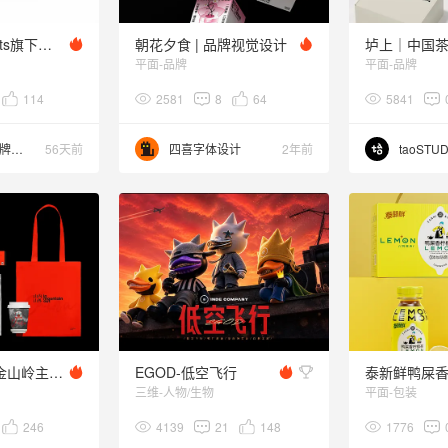
布达佩斯7scents旗下品牌香水包装设计
朝花夕食 | 品牌视觉设计
垆上｜中国
平面-品牌
平面-品牌
114
2581
8
64
5841
你好大海品牌设计
56天前
四喜字体设计
2年前
taoSTU
山内山外咖啡 金山岭主题 ｜品牌设计｜北京
EGOD-低空飞行
三维-人物/生物
平面-包装
246
4139
21
148
1776