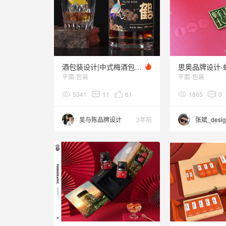
酒包装设计|中式梅酒包装设计
平面-包装
平面-包装
5341
11
61
1865
0
吴与陈品牌设计
3年前
张斌_desig