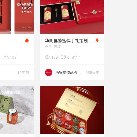
华阴县蜂蜜伴手礼策划（高端）
平面-包装
4
103
139
0
1
12年前
西安前道品牌策划
355天前