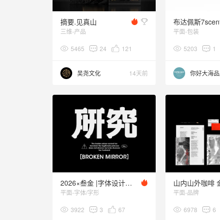
摘要.见真山
三维-产品
平面-包装
5465
24
121
5203
1
吴尧文化
14天前
2026×叁金 |字体设计（5）
平面-字体/字形
平面-品牌
3922
3
67
6978
6