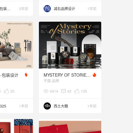
长江品牌包装设计
3年前
减右品牌设计
1年前
-包装设计
MYSTERY OF STORIES物语之谜 - 品牌包装设计
平面-品牌
1
20
3414
42
135
g325
1年前
西土大糖
1年前