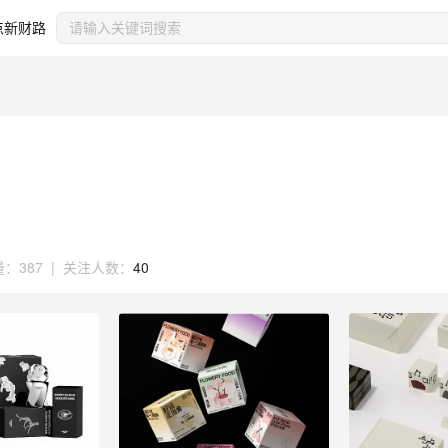
点新财路
量：
387
|
关注人数：
40