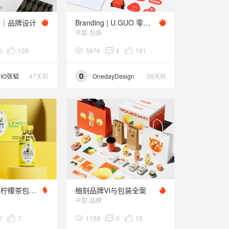
茶｜品牌设计
Branding | U.GUO 零食品牌包装设计
平面-包装
0
129
5974
6
191
DIO张韬
47天前
OnedayDesign
38天前
泰新鲜鸭屎香柠檬茶包装设计
柚刻品牌VI与包装全案
平面-品牌
0
7
1159
0
13