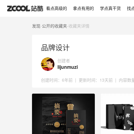
品牌设计
看点高级的
拿点有用的
学点真干货
找
发现
-
公开的收藏夹
-
收藏夹详情
品牌设计
创建者
lijunmuzi
创建时间：
6年前
|
更新时间：
13天前
|
内容数