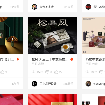
gn
22天前
多余不多余
31天前
YMGO祛黑头精华套组护肤品包装设计（中式&简奢）
松风 X 三上｜中式茶楼品牌全案设计/Logo设计
屿物中式香水
平面-品牌
平面-包装
9
1592
0
27
1362
5年前
三上品牌设计
356天前
vivayan