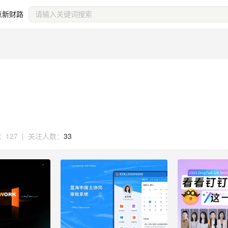
点新财路
：
127
|
关注人数：
33