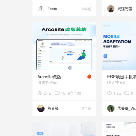
Feeln
2年前
光强光强
Arcosite改版
UI-软件界面
UI-APP界面
2.4w
15
403
1.9w
8
簇青钱
2年前
孟蓁蓁_Vis