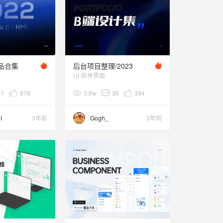
作品合集
后台项目整理/2023
UI-软件界面
41
878
3.8w
36
394
I
3年前
Gogh_
3年前