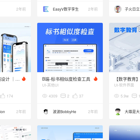
2年前
EasyV数字孪生
2年前
子火日立
ERP项目手机端设计 ｜ 轻智造ERP管理系统
B端-标书相似度检查工具
UI-其他UI
UI-软件界面
174
4309
2
37
5.9w
ion
2年前
波波BobbyHe
2年前
大雄是大