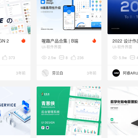
GN 2
喔趣产品合集 | B端
2022 设计
UI-软件界面
UI-软件界面
373
2.5w
8
236
5.9w
3年前
芬兰白
3年前
阿睿ARU