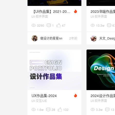
【UI作品集】2021-2023作品集整理
2023/B端作品
UI-软件界面
UI-软件界面
3290
1
47
13.3w
6
做设计的星星nn
2年前
天文_Desi
UX作品集-2024
UI-交互/UE
UI-软件界面
1.6w
28
132
3.3w
13