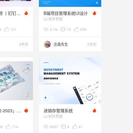
2023 年度回顾 丨钉钉用户体验 SHOWREEL
B端项目管理系统UI设计
UI-软件界面
4
101
2.7w
19
239
2年前
庄森先生
2年前
王女士「2022-2023」个人简历
进销存管理系统
UI-软件界面
38
714
6357
6
41