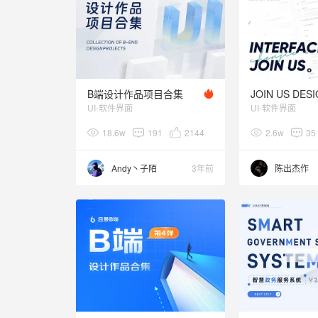
B端设计作品项目合集
JOIN US DESI
UI-软件界面
UI-软件界面
18.6w
191
2144
2.6w
35
Andy丶子陌
3年前
陈出杰作