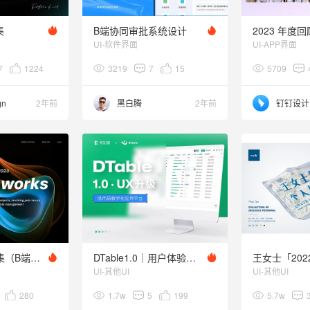
集
B端协同审批系统设计
UI-软件界面
UI-APP界面
7
1224
3219
7
15
5709
gn
2年前
黑白腾
2年前
钉钉设计
2024设计作品集（B端产品）
DTable1.0｜用户体验全新升级
UI-其他UI
UI-其他UI
280
1.7w
5
199
5.7w