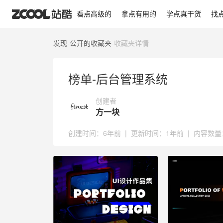
榜单-后台管理系统
看点高级的
拿点有用的
学点真干货
找
发现
-
公开的收藏夹
-
收藏夹详情
榜单-后台管理系统
创建者
方一块
创建时间：
6年前
|
更新时间：
1年前
|
内容数量