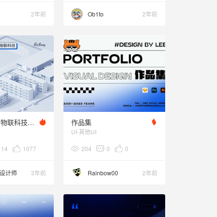
2年前
Ob1to
2年前
【数字教育】物联科技体验设计
作品集
UI-其他UI
114
1077
204
0
0
设计师
3年前
Rainbow00
2年前