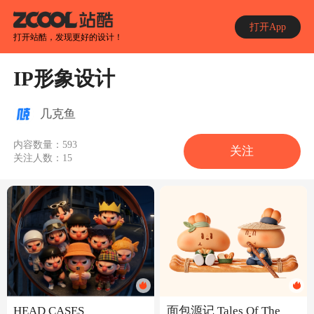
打开App
打开站酷，发现更好的设计！
IP形象设计
几克鱼
内容数量：
593
关注
关注人数：
15
HEAD CASES
面包源记 Tales Of The