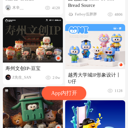
Bread Source
木辛__
4120
Fatboy伍胖胖
4806
寿州文创IP-豆宝
越秀大学城IP形象设计丨
Z先生_SAN
2.0w
U仔
几克鱼
1128
App内打开