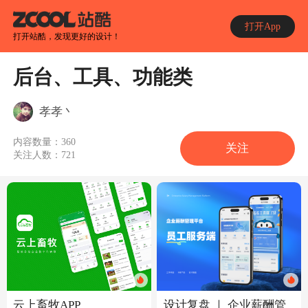
打开App
打开站酷，发现更好的设计！
后台、工具、功能类
孝孝丶
内容数量：
360
关注
关注人数：
721
设计复盘 ｜ 企业薪酬管
云上畜牧APP