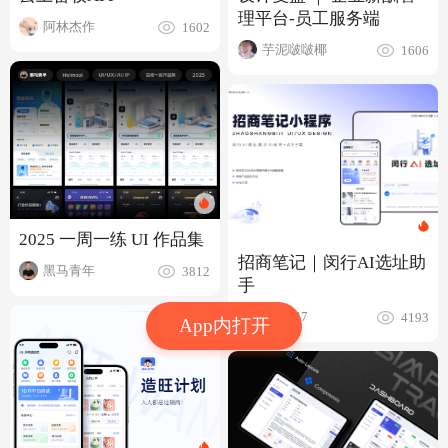
理平台-员工服务端
阿林杰作
1602
芋泥啵啵椰
1606
2025 一周一练 UI 作品集
招商笔记｜闵行AI选址助
黑马青年
3812
手
Ethan47
4193
App内打开