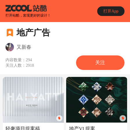
打开App
打开站酷，发现更好的设计！
地产广告
又新春
内容数量：
294
关注
关注人数：
2918
地产VI 提案
轻奢项目提案稿