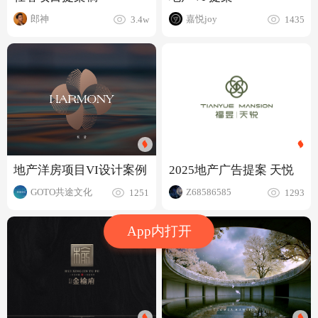
嘉悦joy
郎神
1435
3.4w
2025地产广告提案 天悦
地产洋房项目VI设计案例
Z68586585
GOTO共途文化
1293
1251
App内打开