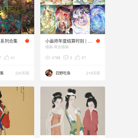
说系列合集
小画师年度结算时刻 | 2025年终总结
插画-商业插画
7
41
4788
3
67
异集
220天前
四野吃鱼
218天前