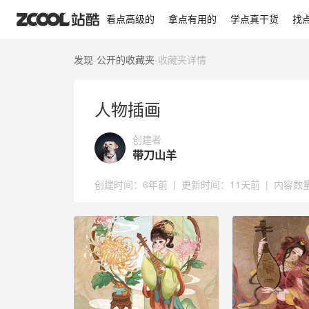
人物插画
看点高级的
拿点有用的
学点真干货
找
发现
-
公开的收藏夹
-
收藏夹详情
人物插画
创建者
带刀山羊
创建时间：
6年前
|
更新时间：
11天前
|
内容数