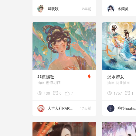
烊吱吱
2年前
水婳灵
非遗螺钿
汉水游女
插画-创作习作
插画-商业插画
430
0
7
1757
1
大吉大利KARO宝
17天前