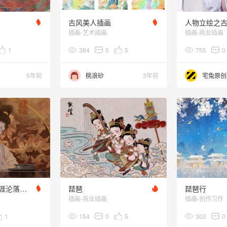
古风美人插画
人物立绘之
插画-艺术插画
插画-商业插画
1
384
0
5
755
0
5年前
桃浪砂
3年前
宅兔原创
琵琶行‖同是天涯沦落人，相逢何必曾相识
琵琶
琵琶行
插画-商业插画
插画-创作习作
1
154
0
5
302
0