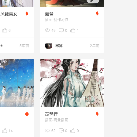
古风琵琶女
琵琶
插画-创作习作
6
49
0
1
图
5年前
寒雾
2年前
琵琶行
插画-商业插画
14
62
0
0