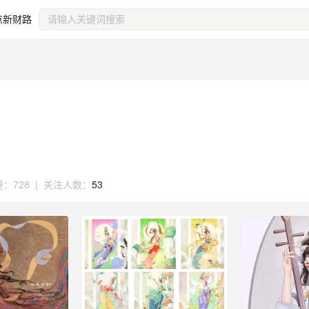
点新财路
量：
728
|
关注人数：
53