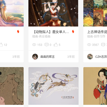
【动物拟人】鹿女单人插画
上古神话传
插画-商业插画
插画-创作习作
12
153
0
5
3567
3年前
画画的晖言
3年前
CZH志