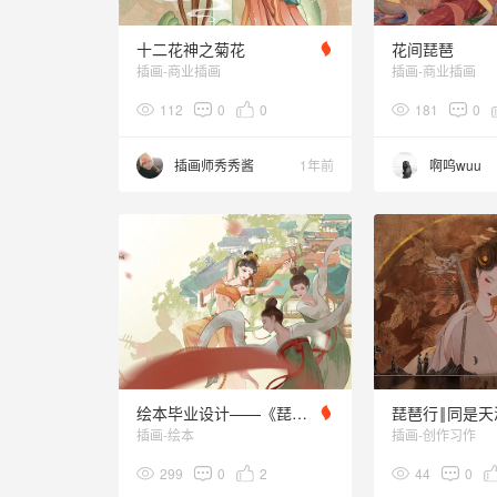
十二花神之菊花
花间琵琶
插画-商业插画
插画-商业插画
112
0
0
181
0
插画师秀秀酱
1年前
啊呜wuu
绘本毕业设计——《琵琶行》
插画-绘本
插画-创作习作
299
0
2
44
0