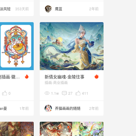
淡风轻
353天前
鹰蓝
2年前
2025蛇年文创插画·徽章冰箱贴
新倩女幽魂-金陵往事
插画-商业插画
0
1.1w
27
411
an曼
1年前
养猫画画的随随
2年前