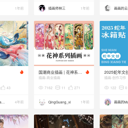
1年前
插画师林三
1年前
画画的云
国潮商业插画 | 花神系列插画合集
插画-商业插画
插画-创作习作
43
7162
11
271
122
0
哗哗huahua哗哗
4年前
QingGuang_xi
1年前
画画的M