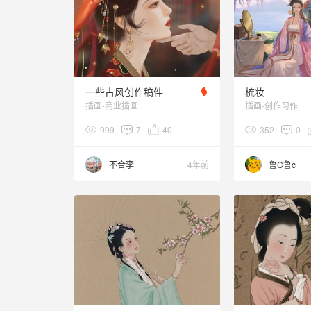
一些古风创作稿件
梳妆
插画-商业插画
插画-创作习作
999
7
40
352
0
不合李
4年前
鲁C鲁c