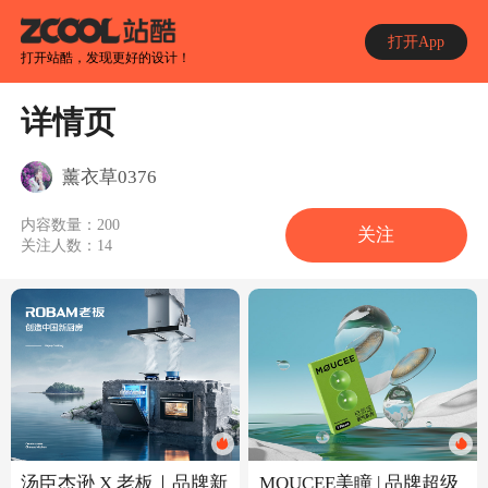
打开App
打开站酷，发现更好的设计！
详情页
薰衣草0376
内容数量：
200
关注
关注人数：
14
汤臣杰逊 X 老板｜品牌新
MOUCEE美瞳 | 品牌超级