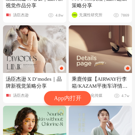
视觉作品分享
策略分享
汤臣杰逊
无属性研究所
4.8w
7869
汤臣杰逊 X D’modes｜品
乘鹿传媒【AIRWAY行李
牌新视觉策略分享
箱/KAZAM平衡车详情
页】
汤臣杰逊
乘鹿文化传媒
6.5w
4.7w
App内打开