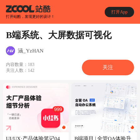
打开App
打开站酷，发现更好的设计！
B端系统、大屏数据可视化
涵_YzHAN
内容数量：
183
关注
关注人数：
142
UI/UX·产品体验笔记04
B端项目 | 全管OA体验升