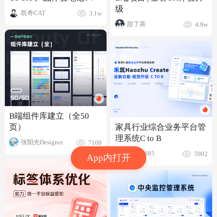
级
凯奇CAT
3.1w
甜了茶
4.9w
B端组件库建立（全50
页）
家具行业综合业务平台管
理系统C to B
张阳光Designer
7108
Eliauk885
5902
App内打开