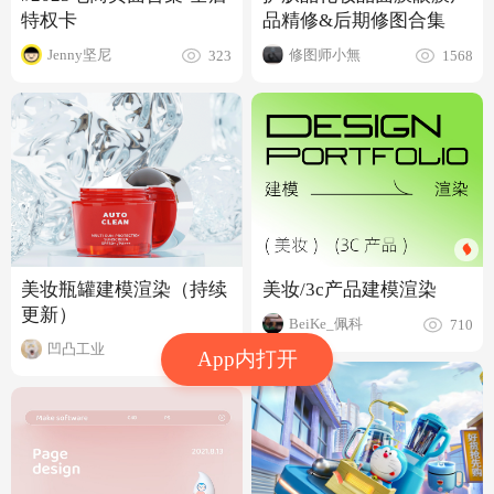
特权卡
品精修&后期修图合集
Jenny坚尼
修图师小無
323
1568
美妆瓶罐建模渲染（持续
美妆/3c产品建模渲染
更新）
BeiKe_佩科
710
凹凸工业
525
App内打开