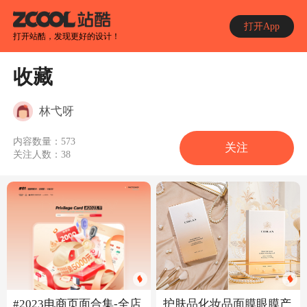
打开App
打开站酷，发现更好的设计！
收藏
林弋呀
内容数量：
573
关注
关注人数：
38
#2023电商页面合集-全店
护肤品化妆品面膜眼膜产