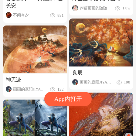
长安
养猫画画的随随
1.0w
不闻今夕
891
良辰
神无迹
画画的寂阳JIYANG
198
画画的寂阳JIYANG
122
App内打开