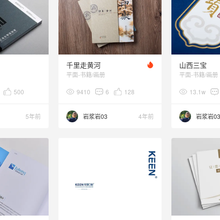
千里走黄河
山西三宝
平面-书籍/画册
平面-书籍/画册
500
9410
6
128
13.1w
5年前
岩浆岩03
4年前
岩浆岩0