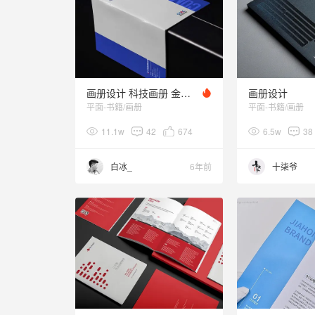
画册设计 科技画册 金融画册 宣传册设计 企业画册设计
画册设计
平面-书籍/画册
平面-书籍/画册
11.1w
42
674
6.5w
38
白冰_
6年前
十柒爷