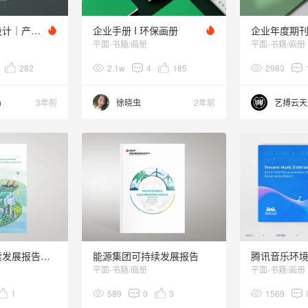
生态环保画册设计｜产品手册新尝试
企业手册 I 环保画册
平面-书籍/画册
平面-书籍/画册
282
2.1w
4
185
2983
n
3年前
徐晓虫
2年前
有色集团可持续发展报告（ESG）
能源集团可持续发展报告
平面-书籍/画册
平面-书籍/画册
1
589
0
3
1569