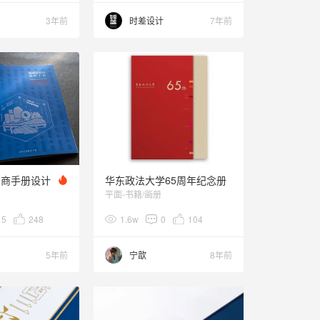
3年前
时差设计
7年前
招商手册设计
华东政法大学65周年纪念册
平面-书籍/画册
15
248
1.6w
0
104
5年前
宁歆
8年前