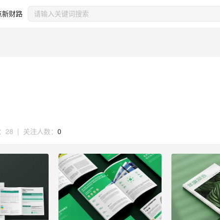
点新财路
：
28
|
关注人数：
0