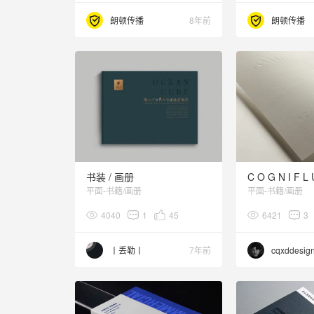
朗顿传播
8年前
朗顿传播
书装 / 画册
C O G N I F L 
平面-书籍/画册
平面-书籍/画册
4040
1
45
6421
3
丨丢勒丨
7年前
cqxddesig