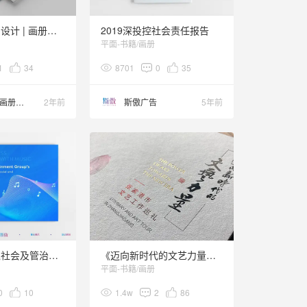
企业年度期刊设计 | 画册设计
2019深投控社会责任报告
平面-书籍/画册
1
34
8701
0
35
艺搏云天画册设计
2年前
斯傲广告
5年前
腾讯音乐环境社会及管治报告
《迈向新时代的文艺力量》宣传册设计
平面-书籍/画册
0
10
1.4w
2
86