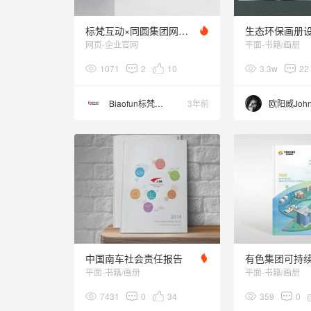
标梵互动×同圆集团网站设计|不同设计领域的碰撞与升华
网页-企业官网
平面-书籍/画册
1071
2
10
3.3w
22
Biaofun标梵互动
3年前
欧阳威Joh
中国南车社会责任报告
平面-书籍/画册
平面-书籍/画册
7431
0
34
359
0