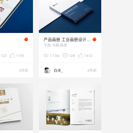
产品画册 工业画册设计 企业宣传册 工业画册 产品手册
平面-书籍/画册
122
1195
17.9w
128
1412
3
5年前
白冰_
4年前