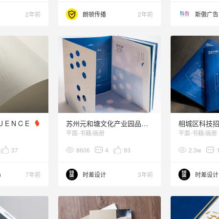
2年前
朗顿传播
2年前
斯傲广告
U E N C E
苏州元和塘文化产业园品牌宣传册设计
相城区科技
平面-书籍/画册
平面-书籍/画册
37
8606
4
93
2.3w
n
7年前
时差设计
3年前
时差设计