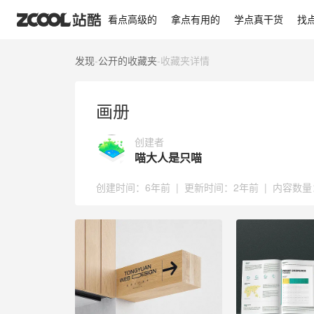
画册
看点高级的
拿点有用的
学点真干货
找
发现
-
公开的收藏夹
-
收藏夹详情
画册
创建者
喵大人是只喵
创建时间：
6年前
|
更新时间：
2年前
|
内容数量