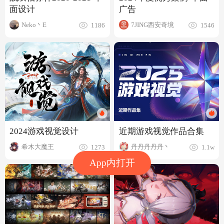
广告
面设计
7JING西安奇境
Neko丶E
1546
1186
近期游戏视觉作品合集
2024游戏视觉设计
丹丹丹丹丹丶
希木大魔王
1.1w
1273
App内打开