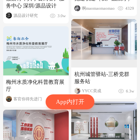
务中心 深圳/源品设计
啊maomaomaomao
4329
源品设计研究
3.0w
杭州城管驿站-三桥党群
服务站
梅州水质净化科普教育展
厅
YYCC奕成
6.3w
客官你得先进门
1809
App内打开