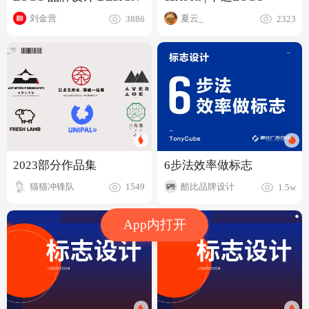
刘金营
夏云_
3886
2323
2023部分作品集
6步法效率做标志
猫猫冲锋队
酷比品牌设计
1549
1.5w
App内打开