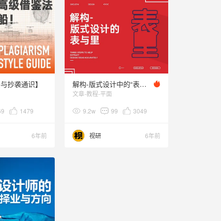
鉴与抄袭通识】
解构-版式设计中的“表与里”
文章-教程-平面
69
1479
9.2w
99
3049
6年前
视研
6年前