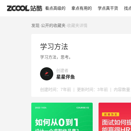
学习方法
看点高级的
拿点有用的
学点真干货
找
发现
-
公开的收藏夹
-
收藏夹详情
学习方法
学习方法，思考。
创建者
星星伴鱼
创建时间：
7年前
|
更新时间：
3年前
|
内容数量