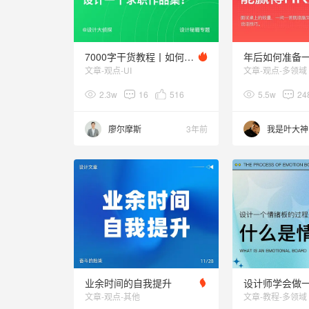
7000字干货教程丨如何从0到1设计一个求职作品集（资深设计师篇）？
文章-观点-UI
文章-观点-多领域
2.3w
16
516
5.5w
24
廖尔摩斯
3年前
我是叶大神
业余时间的自我提升
文章-观点-其他
文章-教程-多领域