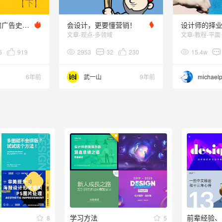
写给设计师看的广告史17：创意公式全揭秘（下）
会设计，更要懂营销！
文章-观点-多领域
文章-教程-平面
6
919
2953
32
230
15.4w
6年前
武一山
9年前
michaelp
学习方法
前辈经验、
8
5