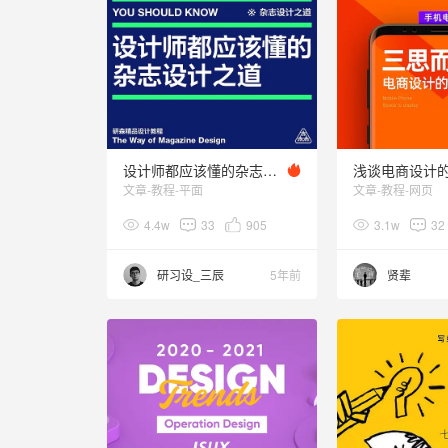
设计师都应该懂的杂志设计之道
浅谈电商设计
文章-教程-平面
文章-教程-网页
4.4w
33
905
3.1w
32
研习设_三辰
5年前
贤辈