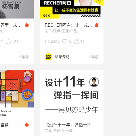
专业型还是跨界型，未来，什么样的设计思维更重要？
RECHER阿白：让一成不变的生活偶有惊喜
域
文章-观点-工业/产品
12
183
6304
3
51
6年前
站酷专访
3年前
便当盒
《设计十一年，弹指一挥间》——再见亦是少年
文章-资讯-多领域