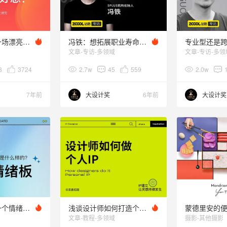
年后如何准备一场漂亮的面试？
冯铁：想拓展职业寿命，我有些建议送给你
文章-专访-多领域
文章-专访-多领
8
3724
2.7w
45
559
2.0w
7年前
大设计奖
6年前
大设计奖
设计师学会做一个情绪板的设计，真的很重要！
浅谈设计师如何打造个人IP
蒙德里安的
文章-教程-多领域
摄影-其他摄影