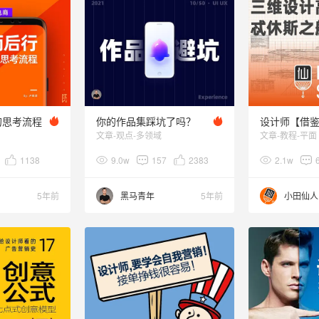
的思考流程
你的作品集踩坑了吗？
设计师【借
文章-观点-多领域
文章-教程-平面
1138
9.0w
157
2383
2.1w
5年前
黑马青年
5年前
小田仙人