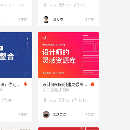
122
3063
3.0w
203
796
汤
7年前
周大杰
8年前
学会借鉴，做设计你还无从下手？
设计师如何创建灵感资源库
域
文章-教程-多领域
40
6.8w
68
1610
5年前
黑马青年
7年前