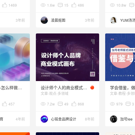
1469
1.6w
15
486
10.8w
3年前
凌晨抠图
3年前
YUM汤
C4D材质篇——怎么样做出微软11宣传片中的毛玻璃质感？
设计师个人的商业模式画布
文章-观点-多领域
文章-教程-多领
457
7.2w
49
868
979
3
育
4年前
心铭舍品牌设计
8年前
加号lee