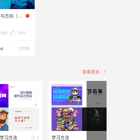
设计师的择业与方向（2014）
603
7043
st
12年前
查看更多
学习方法
学习方法
设计学
4
3