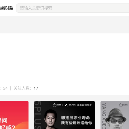
点新财路
：
24
|
关注人数：
17