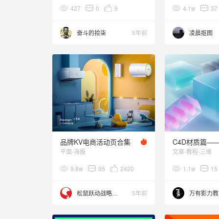
427
0
9
4.1w
37
奋斗的拾柒
5年前
凌晨抠图
品牌KV电商活动页合集
平面-海报
文章-教程-三维
9.8w
95
2420
1.1w
15
松鼠跃动战略咨询
5年前
万有影力教