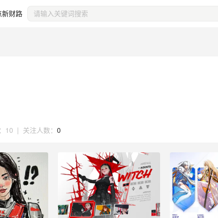
点新财路
：
10
|
关注人数：
0