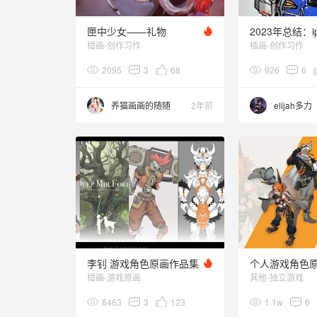
匣中少女——礼物
插画-创作习作
插画-创作习作
2095
3
68
926
6
养猫画画的随随
2年前
elijah多力
李钊 游戏角色原画作品集
插画-游戏原画
其他-独立游戏
8463
3
123
1.1w
6