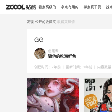
GG
看点高级的
拿点有用的
学点真干货
找
发现
-
公开的收藏夹
-
收藏夹详情
GG
创建者
骗他的吃海鲜色
创建时间：
7年前
|
更新时间：
1年前
|
内容数量