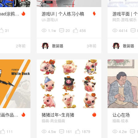
2023年总结：ipad涂鸦插画
游戏UI | 个人练习小稿
UI-游戏UI
网页-游戏/娱乐
31
1.1w
20
456
4414
2年前
散装璐
3年前
散装璐
个人游戏角色原画作品集（二次元+写实）
猪猪过年~生肖猪
让心在场
插画-商业插画
插画-绘本
111
4.5w
161
1879
4.2w