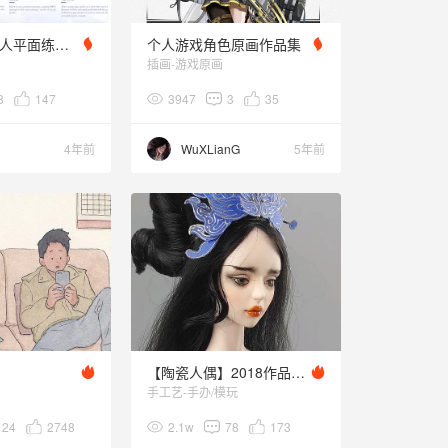
游戏平面 | 个人平面练习合辑
个人游戏角色原画作品集
插画-游戏原画
8
147
3947
3
35
4年前
WuXLianG
5年前
【陶瓷人偶】2018作品集 陶瓷 BJD
手工艺-手办/模玩
124
2748
2.1w
78
173