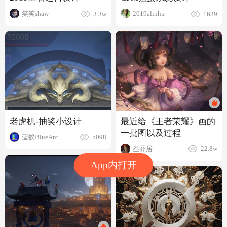
笑笑shaw
2019alinhu
3.3w
1639
老虎机-抽奖小设计
最近给《王者荣耀》画的
一批图以及过程
蓝蚁BlueAnt
5098
叁乔居
22.8w
App内打开