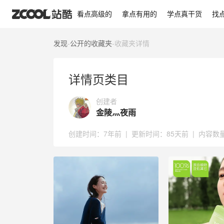
详情页类目
看点高级的
拿点有用的
学点真干货
找
发现
-
公开的收藏夹
-
收藏夹详情
详情页类目
创建者
金陵灬夜雨
创建时间：
7年前
|
更新时间：
85天前
|
内容数