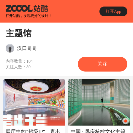
打开App
打开站酷，发现更好的设计！
主题馆
汉口哥哥
内容数量：
104
关注
关注人数：
89
展厅中的“超级IP”—青出
中国 · 凤庆核桃文化主题