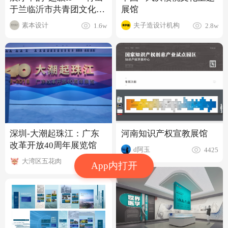
于兰临沂市共青团文化体
展馆
验馆
素本设计
夫子造设计机构
1.6w
2.8w
深圳-大潮起珠江：广东
河南知识产权宣教展馆
改革开放40周年展览馆
d阿玉
4425
大湾区五花肉
2500
App内打开