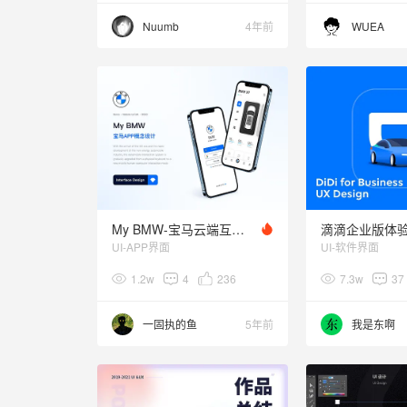
Nuumb
4年前
WUEA
My BMW-宝马云端互联APP
滴滴企业版体
UI-APP界面
UI-软件界面
1.2w
4
236
7.3w
37
一固执的鱼
5年前
我是东啊