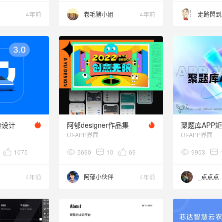
4年前
卷毛猪小姐
4年前
走路閃到
验设计
阿郁designer作品集
聚题库APP
UI-APP界面
UI-APP界面
1075
5690
10
69
9953
4年前
阿郁小伙伴
4年前
_点点点