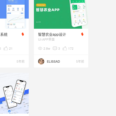
理系统
智慧农业app设计
UI-APP界面
0
21
2.8w
3
172
5年前
ELISSAD
5年前