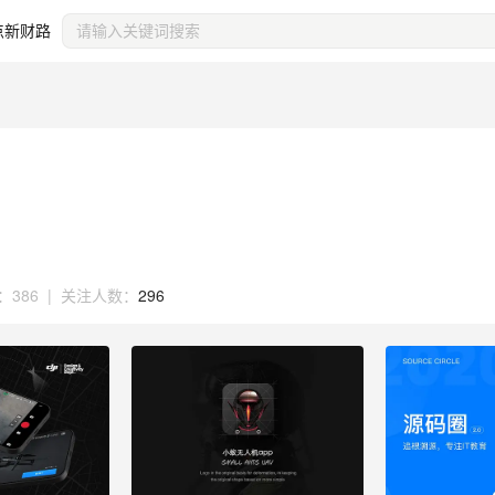
点新财路
：
386
|
关注人数：
296