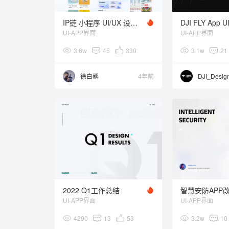
IP链 小程序 UI/UX 设计总结
DJI FLY App 
UI-APP界面
UI-APP界面
3.6w
45
330
3.1w
21
徐白鹇
4年前
DJI_Desig
2022 Q1工作总结
智慧安防APP
UI-APP界面
UI-APP界面
4290
13
53
3.2w
10