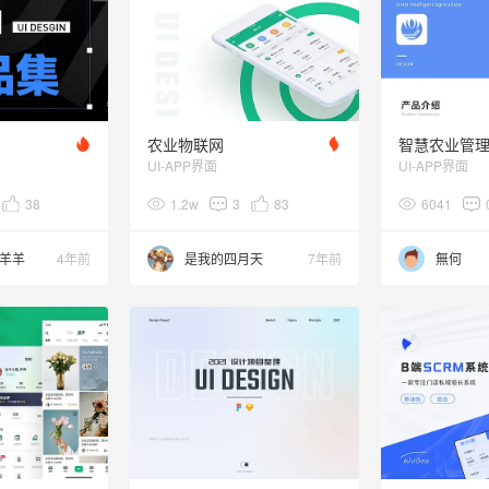
农业物联网
智慧农业管
UI-APP界面
UI-APP界面
38
1.2w
3
83
6041
羊羊
4年前
是我的四月天
7年前
無何