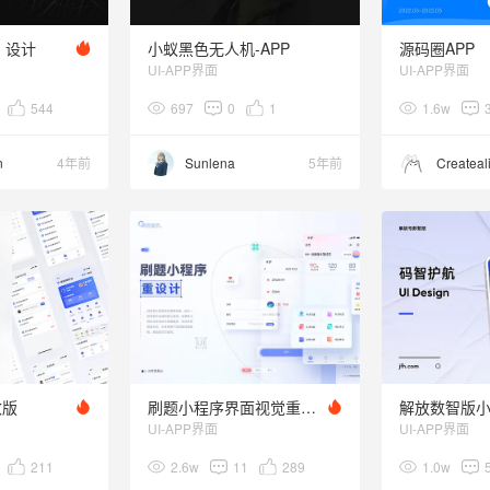
UI 设计
小蚁黑色无人机-APP
源码圈APP
UI-APP界面
UI-APP界面
544
697
0
1
1.6w
n
4年前
Sunlena
5年前
Createal
改版
刷题小程序界面视觉重设计
解放数智版
UI-APP界面
UI-APP界面
211
2.6w
11
289
1.0w