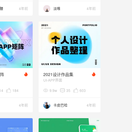
腰
4年前
淡唯
4年前
矩阵
2021设计作品集
UI-APP界面
14
184
9.9w
35
603
4年前
卡皮巴哈
4年前