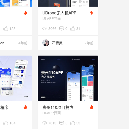
UDrone无人机APP
UI-APP界面
3
128
3066
0
31
ion
4年前
石青灵
7年前
小程序
贵州110项目复盘
UI-APP界面
5
104
7013
5
53