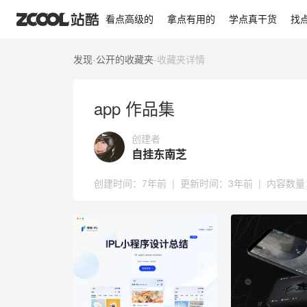
app 作品集
看点高级的
拿点有用的
学点真干货
找
发现
-
公开的收藏夹
-
收藏夹详情
app 作品集
创建者
自挂东南芝
创建时间：
7年前
|
更新时间：
3年前
|
内容数量