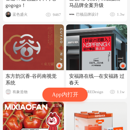
马品牌全案升级
gogogo！
巴顿品牌设计
蓝色盛火
1.3w
9467
安福路在线—在安福路 过
东方韵沉香-谷药南视觉
春天
系统
小红书REDesign
有象造物
1.1w
4032
App内打开