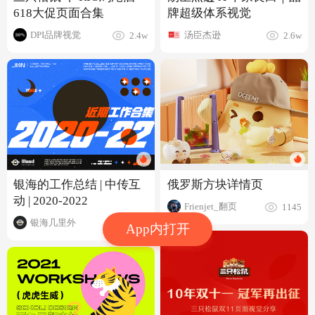
618大促页面合集
牌超级体系视觉
DPI品牌视觉
汤臣杰逊
2.4w
2.6w
俄罗斯方块详情页
银海的工作总结 | 中传互
动 | 2020-2022
Frienjet_翻页
1145
银海几里外
6466
App内打开