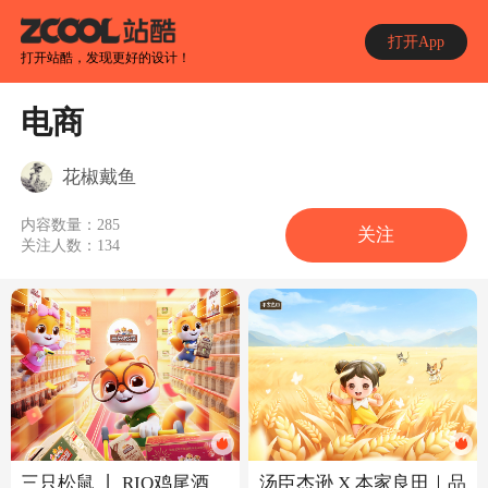
打开App
打开站酷，发现更好的设计！
电商
花椒戴鱼
内容数量：
285
关注
关注人数：
134
三只松鼠 丨 RIO鸡尾酒
汤臣杰逊 X 本家良田｜品