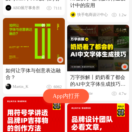
计中的应用
ABD展厅事务所
7111
快手电商设计中心
1.2w
如何让字体与创意表达融
合？
万字拆解丨奶奶看了都会
的AI中文字体生成技巧
Martin_K
6062
（100+提示词案例）
言川Artie
4.7w
App内打开