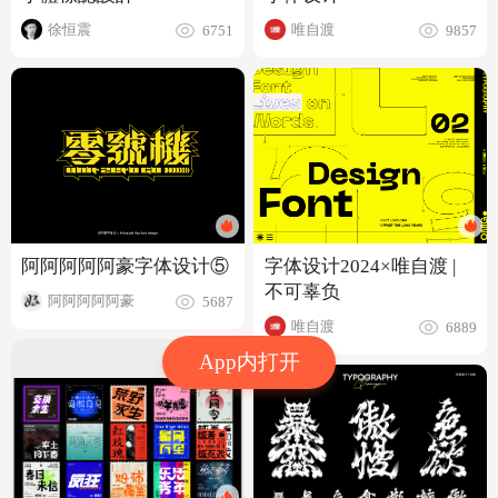
徐恒震
唯自渡
6751
9857
阿阿阿阿阿豪字体设计⑤
字体设计2024×唯自渡 |
不可辜负
阿阿阿阿阿豪
5687
唯自渡
6889
App内打开