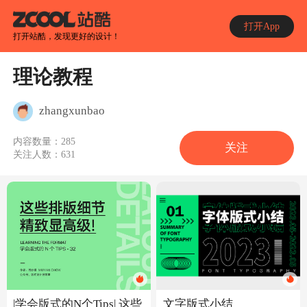
打开App
打开站酷，发现更好的设计！
理论教程
zhangxunbao
内容数量：
285
关注
关注人数：
631
文字版式小结
|学会版式的N个Tips| 这些