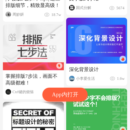
排版细节，精致显高级！
因式分解
5674
周妙妍
18.7w
深化背景设计
掌握排版7步法，画面不
小李爱生活
1.6w
高级都难！
Ctrl键的烦恼
16.7w
App内打开