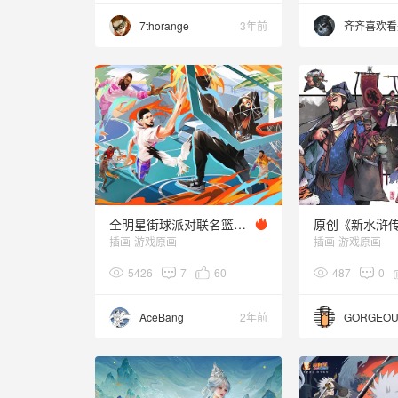
7thorange
3年前
齐齐喜欢看
全明星街球派对联名篮球火 游戏原画插画美漫写实海报
插画-游戏原画
插画-游戏原画
5426
7
60
487
0
AceBang
2年前