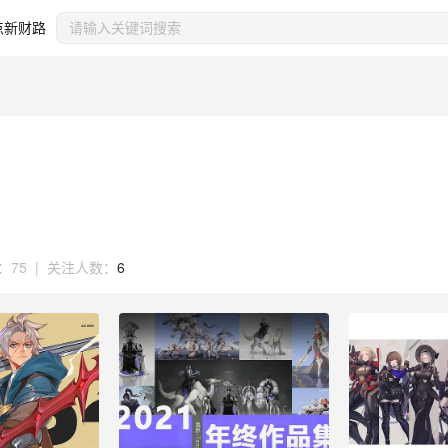
点新财路
：
75
|
关注人数：
6