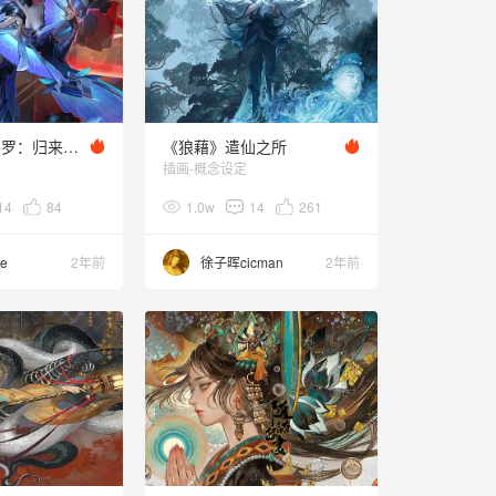
为游戏《魂斗罗：归来》创作的角色插图
《狼藉》遣仙之所
插画-概念设定
14
84
1.0w
14
261
ge
2年前
徐子晖cicman
2年前