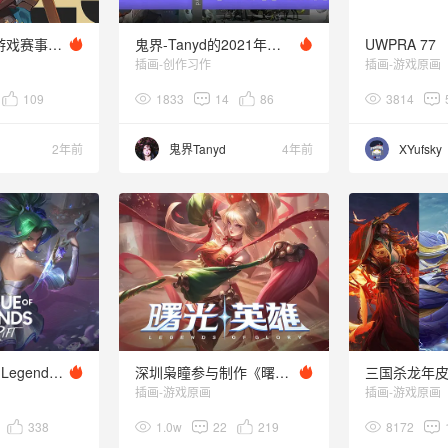
AOV-AIC2023游戏赛事视觉设计
鬼界-Tanyd的2021年终作品集
UWPRA 77
插画-创作习作
插画-游戏原画
109
1833
14
86
3814
2年前
鬼界Tanyd
4年前
XYufsky
为《League of Legends: Wild Rift》绘制的皮肤
深圳枭瞳参与制作《曙光英雄》新解禁作品
三国杀龙年
插画-游戏原画
插画-游戏原画
338
1.0w
22
219
8172