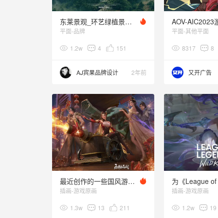
东莱景观_环艺绿植景观环境空间设计品牌logo/vi设计
平面-品牌
平面-其他平面
1.2w
4
151
8317
8
AJ宾果品牌设计
2年前
又开广告
最近创作的一些国风游戏插画
插画-游戏原画
插画-游戏原画
1.3w
13
211
1.2w
19