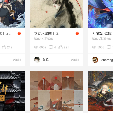
火影忍者 漂泊武士 x 千手扉间项目
立春水墨随手涂
插画-艺术插画
插画-游戏原画
219
6059
4
221
5953
2年前
丝鸣
2年前
7thoran