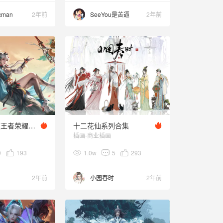
cman
2年前
SeeYou是苦逼
2年前
【叁乔居】《王者荣耀》云缨怀真七夕情侣皮肤绘画过程
十二花仙系列合集
插画-商业插画
9
193
1.0w
5
293
2年前
小园春时
2年前