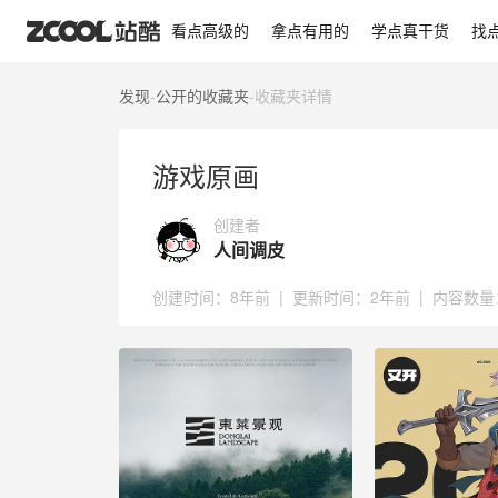
游戏原画
看点高级的
拿点有用的
学点真干货
找
发现
-
公开的收藏夹
-
收藏夹详情
游戏原画
创建者
人间调皮
创建时间：
8年前
|
更新时间：
2年前
|
内容数量