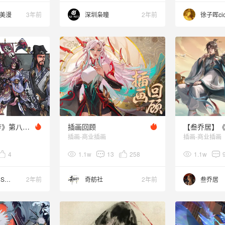
美漫
3年前
深圳枭瞳
2年前
徐子晖ci
原创《新水浒传》第八弹：文帅+武帅
插画回顾
插画-商业插画
插画-商业插画
4
1.1w
13
258
1.1w
GORGEOUS_高三欠
2年前
奇舫社
2年前
叁乔居