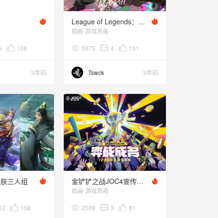
League of Legends：Wild Rift - ChromaCrash ekko
插画-游戏原画
5
108
5675
4
151
3年前
Tswck
3年前
皮肤三人组
金铲铲之战JOC4宣传主KV
插画-游戏原画
12
158
2509
3
81