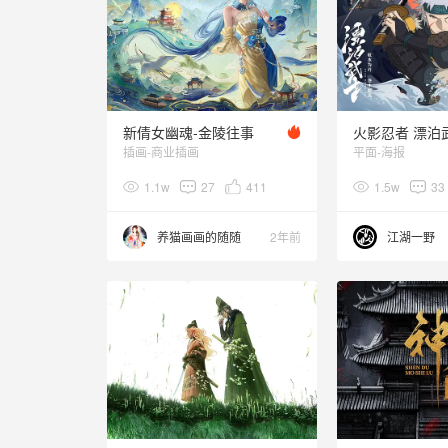
新倩女幽魂-金陵往事
插画-商业插画
平面-海报
1.1w
27
411
1.5w
33
养猫画画的随随
2年前
江湖一野