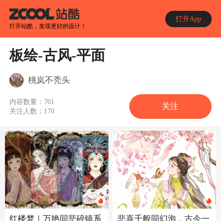
打开App
打开站酷，发现更好的设计！
板绘-古风-平面
桃岚不秃头
内容数量：
701
关注
关注人数：
170
悲喜千般同幻泡，古今一
红楼梦｜万艳同悲碎镜系