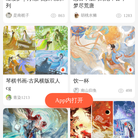
梦尽荒唐
列
胡桃水獭
是南栀子
1283
863
饮一杯
琴棋书画-古风横版双人
cg
南山归鱼
498
青染1213
1006
App内打开