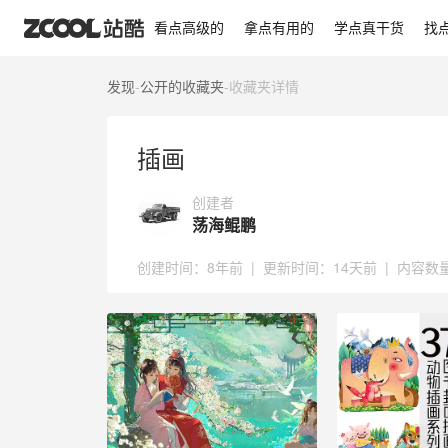
插画
看点高级的
拿点有用的
学点真干货
找
发现
-
公开的收藏夹
-
收藏夹详情
插画
创建者
荡海鲲鹏
创建时间：
8年前
|
更新时间：
14天前
|
内容数