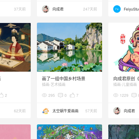
37天前
向成君
247天前
FeiyuStu
集
画了一组中国乡村场景
插画-艺术插画
插画-儿童插画
2
295
0
7
1229
62天前
太空蜗牛爱画画
57天前
向成君