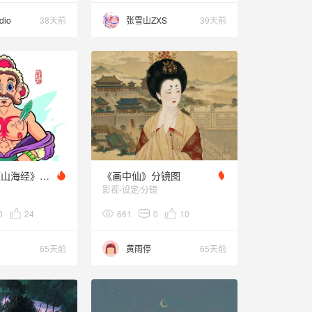
dio
38天前
张雪山ZXS
39天前
向成君原创《山海经》第10弹
《画中仙》分镜图
影视-设定/分镜
0
24
661
0
10
65天前
黄雨停
65天前