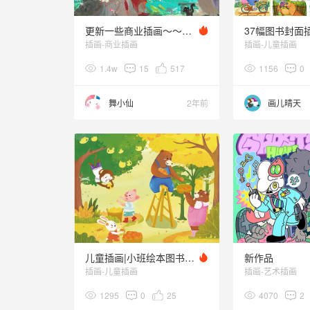
更新一些商业插画～～～～
插画-商业插画
插画-儿童插画
1.4w
15
517
1156
0
舞小仙
2年前
画儿晴天
儿童插画|小班绘本图书封面绘制
新作品
插画-儿童插画
插画-艺术插画
1295
0
25
4070
2