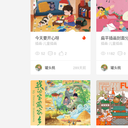
今天要开心呀
扁平插画封面
插画-儿童插画
插画-儿童插画
52
0
2
1182
0
罐头桃
289天前
罐头桃