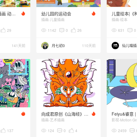
37幅图书封面插画 动物插画系列
幼儿园的运动会
插画-儿童插画
插画-绘本
29
1142
0
26
631
0
141天前
月七初0
110天前
向成君原创《山海经》第6弹
插画-艺术插画
影视-Motion Gr
137
124
0
4
2459