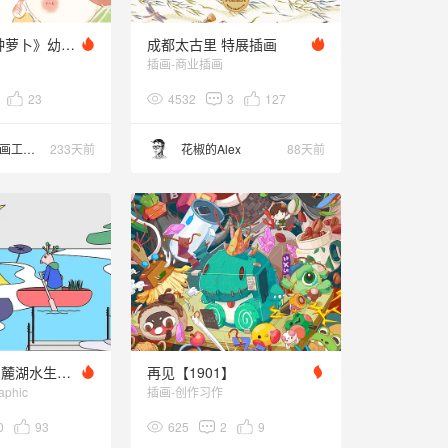
儿童绘本|《种萝卜》幼儿生活劳动主题
成都太古里 特展插画
插画-商业插画
23
4532
3
127
仙儿喵插画工作室
233天前
花椒的Alex
88天前
Feiyu&睿意 | 麓湖水生态动画
再见【1901】
aphic
插画-创作习作
0
93
625
2
9