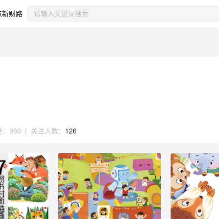
点新财路
量：
950
|
关注人数：
126