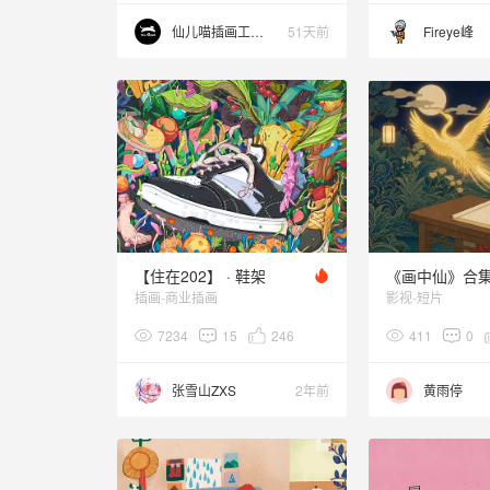
仙儿喵插画工作室
51天前
Fireye峰
【住在202】 · 鞋架
《画中仙》合
插画-商业插画
影视-短片
7234
15
246
411
0
张雪山ZXS
2年前
黄雨停