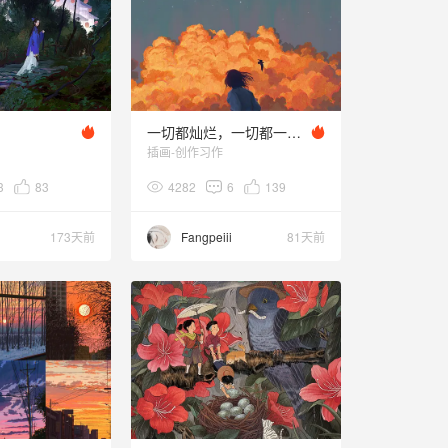
一切都灿烂，一切都一去不复返。
插画-创作习作
3
83
4282
6
139
173天前
Fangpeiii
81天前