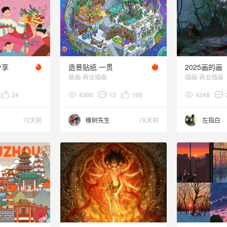
分享
造景贴纸 一贯
2025画的画
插画-商业插画
插画-商业插画
24
4300
12
166
4248
72天前
橡树先生
76天前
左指白