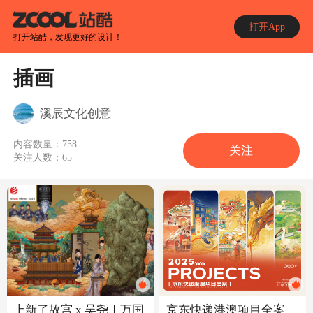
打开App
打开站酷，发现更好的设计！
插画
溪辰文化创意
内容数量：
758
关注
关注人数：
65
上新了故宫 x 吴尧｜万国
京东快递港澳项目全案