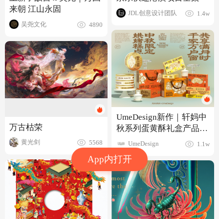
来朝 江山永固
JDL创意设计团队
1.4w
吴尧文化
4890
UmeDesign新作｜轩妈中
万古枯荣
秋系列蛋黄酥礼盒产品包
装设计
黄光剑
5568
UmeDesign
1.1w
App内打开