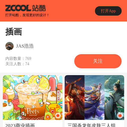
打开App
打开站酷，发现更好的设计！
插画
JAS浩浩
内容数量：
769
关注
关注人数：
74
2023商业插画
三国杀龙年皮肤三人组