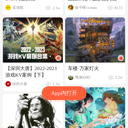
吴泽凯
徐子晖cicman
2.1w
8172
车楼·万家灯火
【深圳大唐】2022-2023
游戏KV案例【下】
维海KHD
2.2w
深圳大唐
1.2w
App内打开