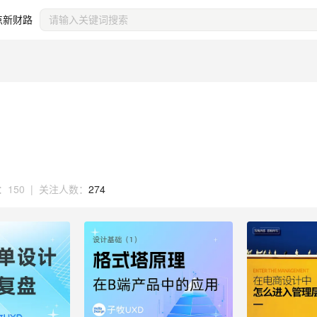
点新财路
：
150
|
关注人数：
274