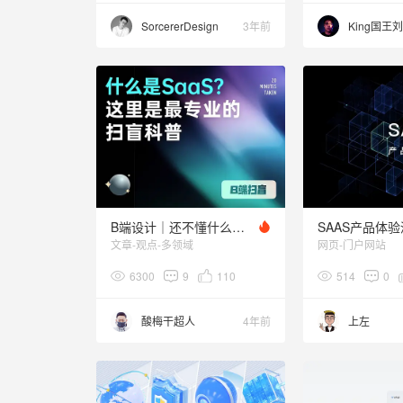
SorcererDesign
3年前
King国王刘
B端设计｜还不懂什么是SaaS？一篇最专业的扫盲科普
SAAS产品体
文章-观点-多领域
网页-门户网站
6300
9
110
514
0
酸梅干超人
4年前
上左