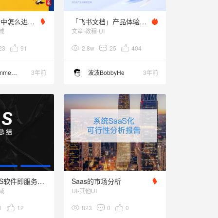
《在电商设计中怎么进入管理层》
「飞书文档」产品体验设计拆解丨22 个优秀体验细节
域
文章-教程-UI
23
91
2.8w
25
404
南辰Ecommerce
3年前
波波BobbyHe
3年前
云计算—SaaS软件即服务总结
Saas的市场分析
域
UI-其他UI
1
12
823
0
0