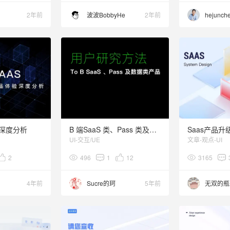
2年前
波波BobbyHe
2年前
hejunch
验深度分析
B 端SaaS 类、Pass 类及数据类产品——用户研究方法
UI-交互/UE
文章-观点-UI
2
496
1
12
3165
4年前
Sucre的珂
5年前
无双的瓶