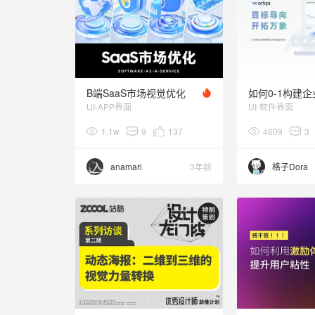
B端SaaS市场视觉优化
UI-APP界面
UI-软件界面
1.1w
9
137
4609
3
anamari
3年前
格子Dora