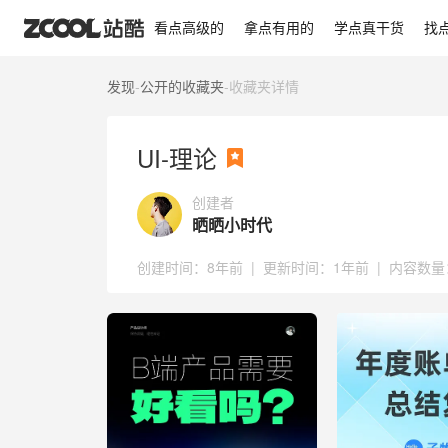
UI-理论
看点高级的
拿点有用的
学点真干货
找
发现
-
公开的收藏夹
-
收藏夹详情
UI-理论
创建者
晒晒小时代
创建时间：
8年前
|
更新时间：
1年前
|
内容数量