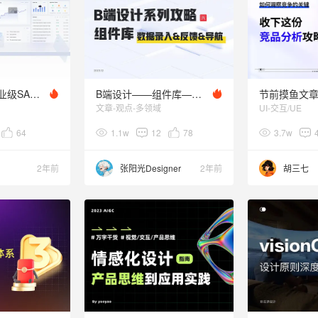
如何0-1构建企业级SAAS服务平台——workpi产品总结
B端设计——组件库—数据录入&反馈&导航
文章-观点-多领域
UI-交互/UE
64
1.1w
12
78
3.7w
2年前
张阳光Designer
2年前
胡三七