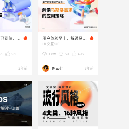
节前摸鱼文章已到位，收下这份竞品分析攻略
用户体验至上，解读马斯洛需求的应用策略
UI-交互/UE
45
950
1.8w
59
496
2年前
胡三七
3年前