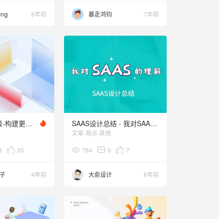
eng
6年前
暴走鸿钧
7年前
Saas产品升级-构建更加包容的色彩体系
SAAS设计总结 - 我对SAAS的理解
文章-观点-其他
3
35
784
0
7
子
4年前
大俞设计
6年前