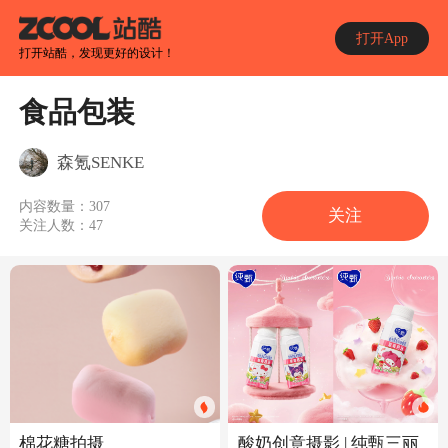
打开App
打开站酷，发现更好的设计！
食品包装
森氪SENKE
内容数量：
307
关注
关注人数：
47
棉花糖拍摄
酸奶创意摄影 | 纯甄三丽