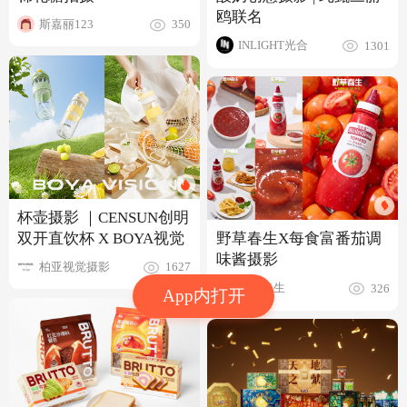
鸥联名
斯嘉丽123
350
INLIGHT光合
1301
杯壶摄影 ｜CENSUN创明
双开直饮杯 X BOYA视觉
野草春生X每食富番茄调
味酱摄影
柏亚视觉摄影
1627
野草春生
326
App内打开