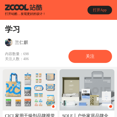
打开App
打开站酷，发现更好的设计！
学习
兰仁麒
内容数量：
698
关注
关注人数：
406
SOLE丨户外家居品牌全
CICI 家用干燥剂品牌视觉