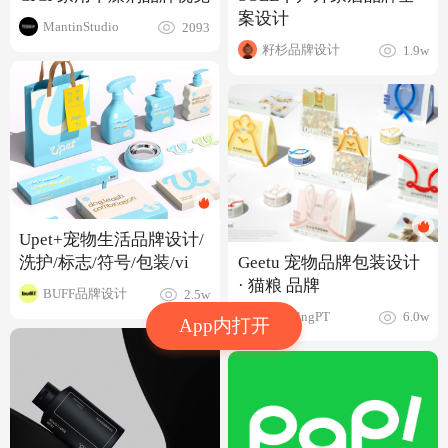
案设计
MantinStudio
2093
籽杉品牌设计
1.9w
Upet+宠物生活品牌设计/
Geetu 宠物品牌包装设计
洗护/标志/符号/包装/vi
· 猫粮 品牌
BUFF品牌设计
2.5w
滚水BlngPT
6.0w
App内打开