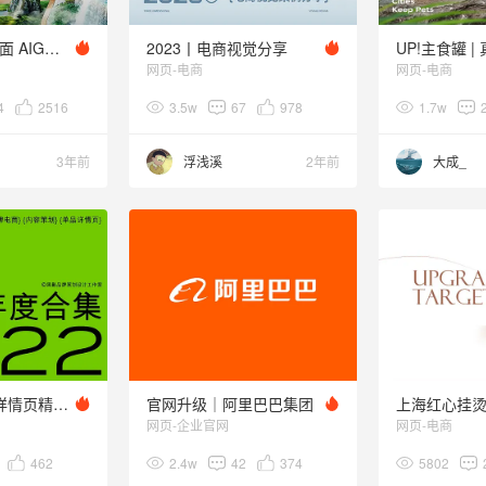
农夫山泉618页面 AIGC结合实例
2023丨电商视觉分享
网页-电商
网页-电商
4
2516
3.5w
67
978
1.7w
3年前
浮浅溪
2年前
大成_
2022电商单品详情页精选合集
官网升级｜阿里巴巴集团
网页-企业官网
网页-电商
462
2.4w
42
374
5802