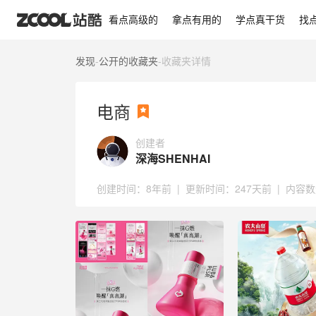
电商
看点高级的
拿点有用的
学点真干货
找
发现
-
公开的收藏夹
-
收藏夹详情
电商
创建者
深海SHENHAI
创建时间：
8年前
|
更新时间：
247天前
|
内容数