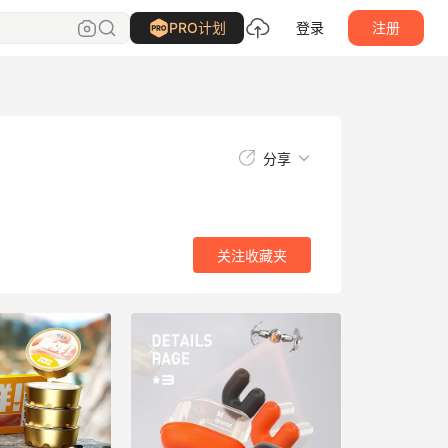
关注
收藏夹
PRO计划
登录
注册
分享
关注
收藏夹