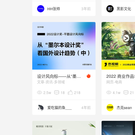
HH张帅
3年前
黑影文化
设计风向标——从“墨尔本设计奖”看国外设计趋势（中）
2022 商业作
文章-资讯-多领域
网页-电商
2.5w
18
218
4.1w
21
爱吃猫的鱼___
4年前
杰克sean