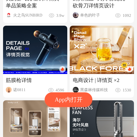
单品策略全案
砍骨刀详情页设计
火之鸟SUNBIRD
单色的叶子
3.9w
1092
筋膜枪详情
电商设计 | 详情页 ×2
诺0811
黑森林传媒科技
4596
1530
App内打开