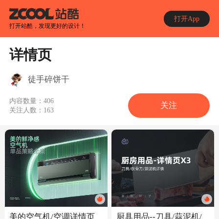
打开App
打开站酷，发现更好的设计！
详情页
徒手碎饼干
内容数量：
406
关注
关注人数：
163
美的空气机/空调详情页
厨具用品--刀具/蒜泥机/