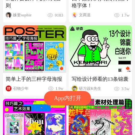
则
格字体！
姝斐suphie
文两道
9183
1.7w
简单上手的三种字母海报
写给设计师看的13条锦囊
召物少年
研习设K先生
1.9w
3.5w
App内打开