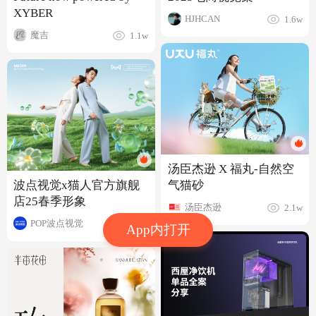
XYBER
HJHCAN
1.6w
魔吉
1.1w
汤臣杰逊 X 福丸-自然空
波点视觉x猫人官方旗舰
气猫砂
店25春季形象
汤臣杰逊
2.1w
POP波点视觉
7936
App内打开