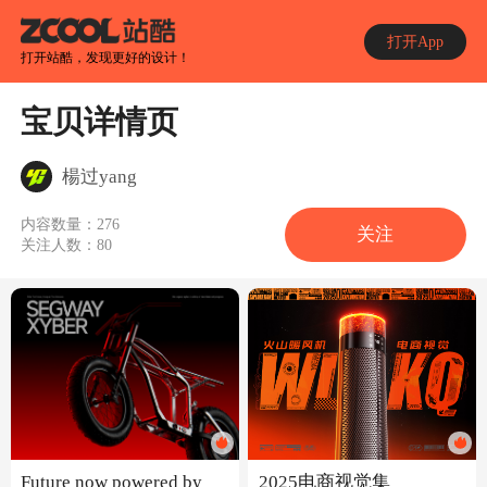
打开App
打开站酷，发现更好的设计！
宝贝详情页
楊过yang
内容数量：
276
关注
关注人数：
80
Future now powered by
2025电商视觉集