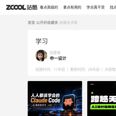
学习
看点高级的
拿点有用的
学点真干货
找
发现
-
公开的收藏夹
-
收藏夹详情
学习
创建者
申一设计
创建时间：
11年前
|
更新时间：
28天前
|
内容数