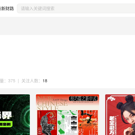
点新财路
量：
375
|
关注人数：
18