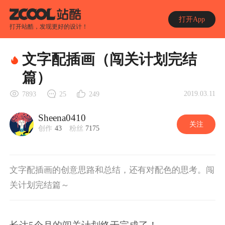
打开App
打开站酷，发现更好的设计！
文字配插画（闯关计划完结
篇）
2019.03.11
7893
25
249
Sheena0410
关注
创作
43
粉丝
7175
文字配插画的创意思路和总结，还有对配色的思考。闯
关计划完结篇～