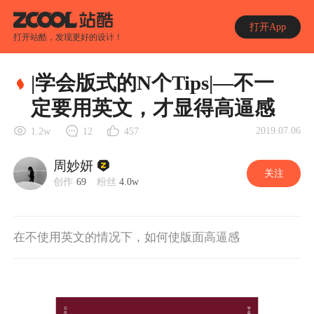
打开App
打开站酷，发现更好的设计！
|学会版式的N个Tips|—不一
定要用英文，才显得高逼感
2019.07.06
1.2w
12
457
周妙妍
关注
创作
69
粉丝
4.0w
在不使用英文的情况下，如何使版面高逼感