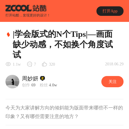
打开App
打开站酷，发现更好的设计！
|学会版式的N个Tips|—画面
缺少动感，不如换个角度试
试
2018.06.29
1.1w
7
320
周妙妍
关注
创作
69
粉丝
4.0w
今天为大家讲解方向的倾斜能为版面带来哪些不一样的
印象？又有哪些需要注意的地方？