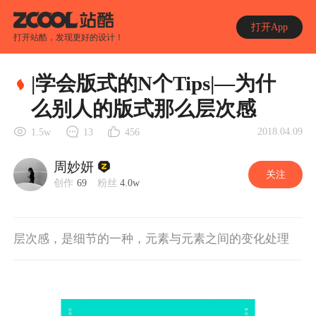
打开App
打开站酷，发现更好的设计！
|学会版式的N个Tips|—为什
么别人的版式那么层次感
2018.04.09
1.5w
13
456
周妙妍
关注
创作
69
粉丝
4.0w
层次感，是细节的一种，元素与元素之间的变化处理