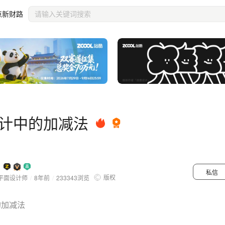
点新财路
计中的加减法
私信
版权
平面设计师
/
8年前
/
233343
浏览
的加减法