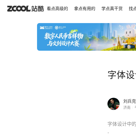
字体设计中的加减法
看点高级的
拿点有用的
学点真干货
找
字体设
刘兵克
济南
/
字体设计中
-